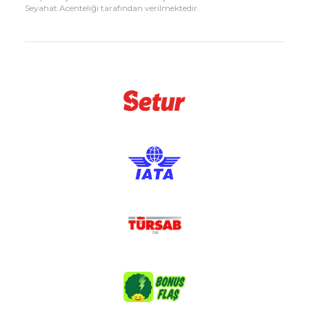
Seyahat Acenteliği tarafından verilmektedir.