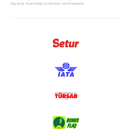
Seyahat Acenteliği tarafından verilmektedir.