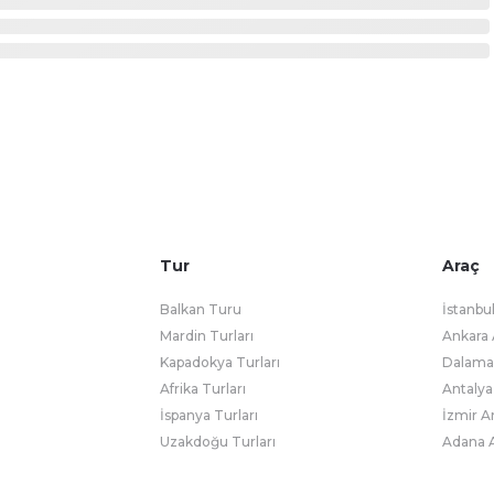
Tur
Araç
Balkan Turu
İstanbu
Mardin Turları
Ankara 
Kapadokya Turları
Dalaman
Afrika Turları
Antalya
İspanya Turları
İzmir A
Uzakdoğu Turları
Adana A