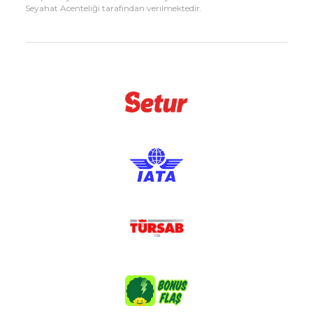
Seyahat Acenteliği tarafından verilmektedir.