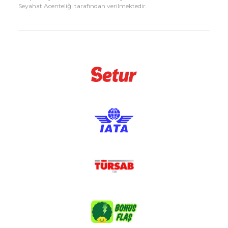
Seyahat Acenteliği tarafından verilmektedir.