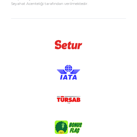
Seyahat Acenteliği tarafından verilmektedir.