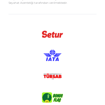
Seyahat Acenteliği tarafından verilmektedir.