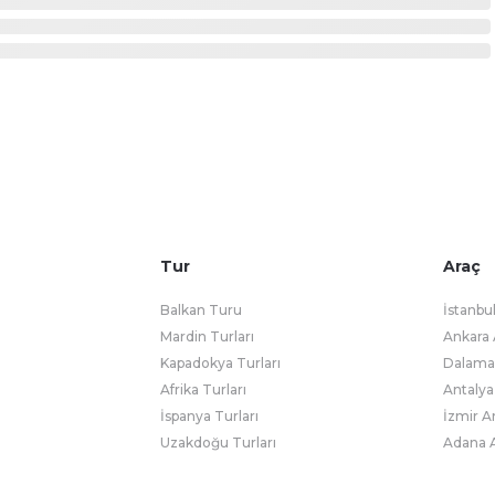
Tur
Araç
Balkan Turu
İstanbu
Mardin Turları
Ankara 
Kapadokya Turları
Dalaman
Afrika Turları
Antalya
İspanya Turları
İzmir A
Uzakdoğu Turları
Adana A