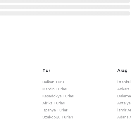
Tur
Araç
Balkan Turu
İstanbu
Mardin Turları
Ankara 
Kapadokya Turları
Dalaman
Afrika Turları
Antalya
İspanya Turları
İzmir A
Uzakdoğu Turları
Adana A