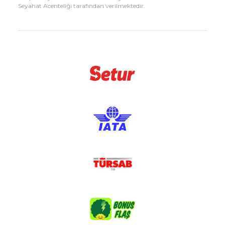
Seyahat Acenteliği tarafından verilmektedir.