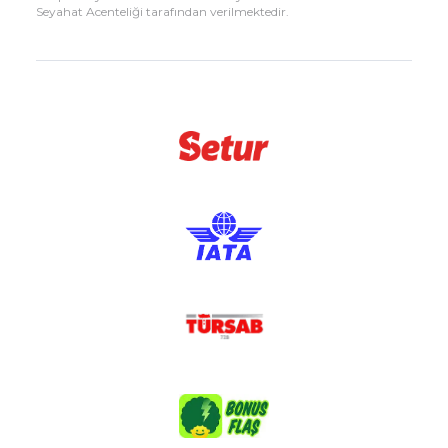
Seyahat Acenteliği tarafından verilmektedir.