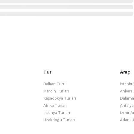
Tur
Araç
Balkan Turu
İstanbu
Mardin Turları
Ankara 
Kapadokya Turları
Dalaman
Afrika Turları
Antalya
İspanya Turları
İzmir A
Uzakdoğu Turları
Adana A