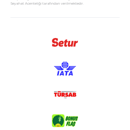
Seyahat Acenteliği tarafından verilmektedir.