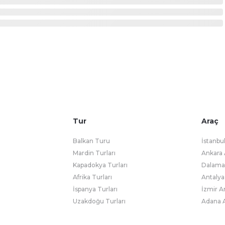
Tur
Araç
Balkan Turu
İstanbu
Mardin Turları
Ankara 
Kapadokya Turları
Dalaman
Afrika Turları
Antalya
İspanya Turları
İzmir A
Uzakdoğu Turları
Adana A