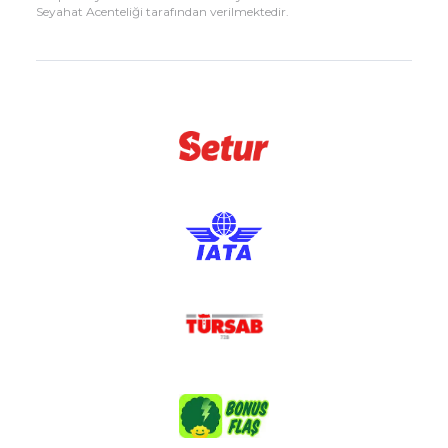
Seyahat Acenteliği tarafından verilmektedir.