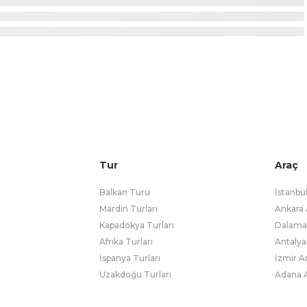
Tur
Araç
Balkan Turu
İstanbu
Mardin Turları
Ankara 
Kapadokya Turları
Dalaman
Afrika Turları
Antalya
İspanya Turları
İzmir A
Uzakdoğu Turları
Adana A