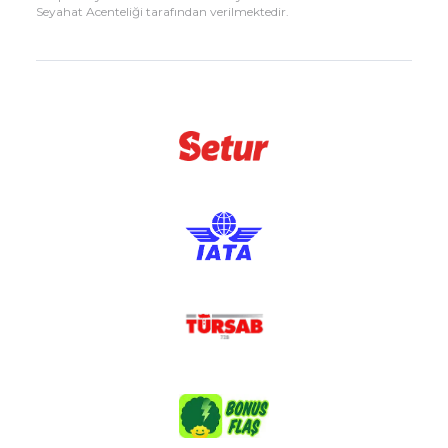
Seyahat Acenteliği tarafından verilmektedir.