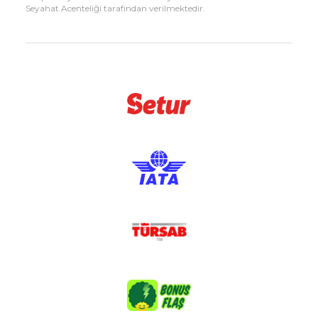
Seyahat Acenteliği tarafından verilmektedir.