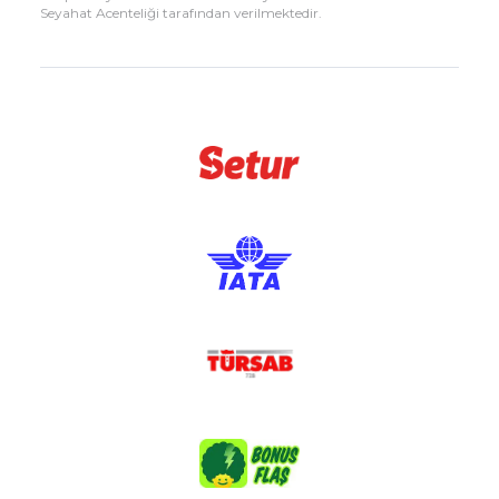
Seyahat Acenteliği tarafından verilmektedir.