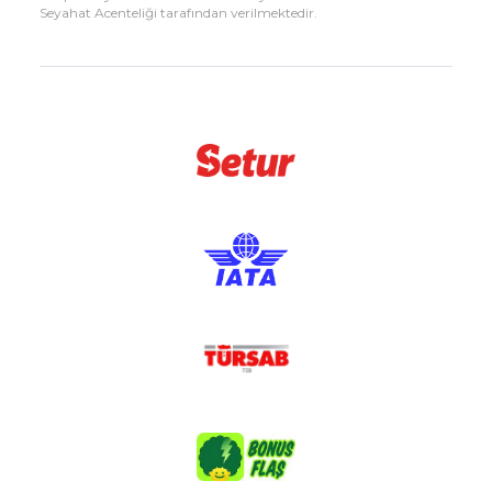
Seyahat Acenteliği tarafından verilmektedir.