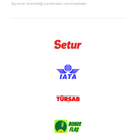
Seyahat Acenteliği tarafından verilmektedir.