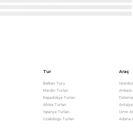
Tur
Araç
Balkan Turu
İstanbu
Mardin Turları
Ankara 
Kapadokya Turları
Dalaman
Afrika Turları
Antalya
İspanya Turları
İzmir A
Uzakdoğu Turları
Adana A