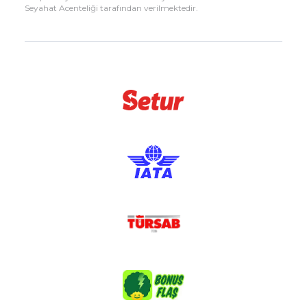
Seyahat Acenteliği tarafından verilmektedir.