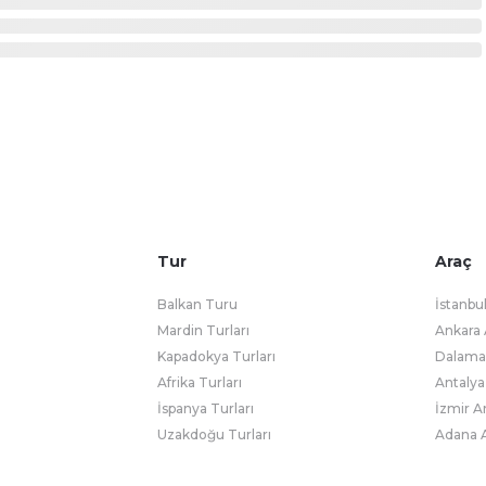
Tur
Araç
Balkan Turu
İstanbu
Mardin Turları
Ankara 
Kapadokya Turları
Dalaman
Afrika Turları
Antalya
İspanya Turları
İzmir A
Uzakdoğu Turları
Adana A