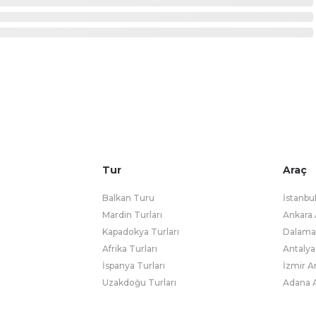
Tur
Araç
Balkan Turu
İstanbu
Mardin Turları
Ankara 
Kapadokya Turları
Dalaman
Afrika Turları
Antalya
İspanya Turları
İzmir A
Uzakdoğu Turları
Adana A