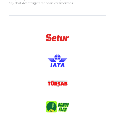
Seyahat Acenteliği tarafından verilmektedir.