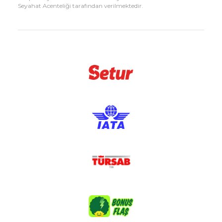
Seyahat Acenteliği tarafından verilmektedir.