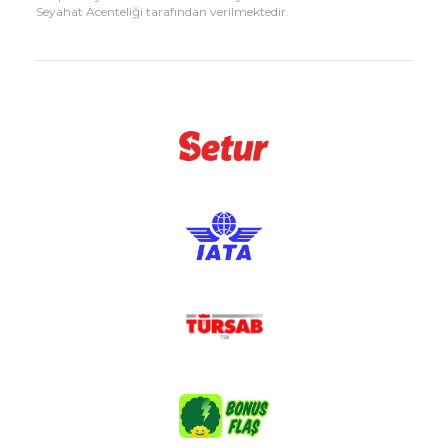
Seyahat Acenteliği tarafından verilmektedir.