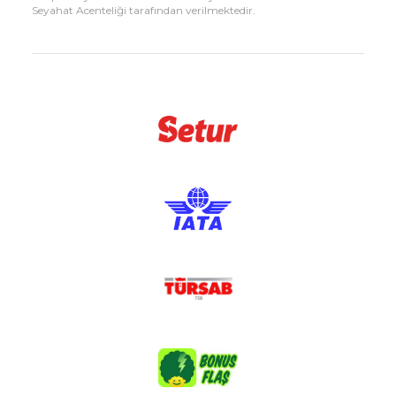
Seyahat Acenteliği tarafından verilmektedir.