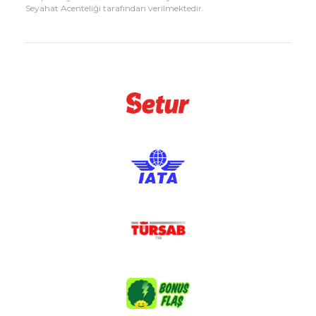
Seyahat Acenteliği tarafından verilmektedir.