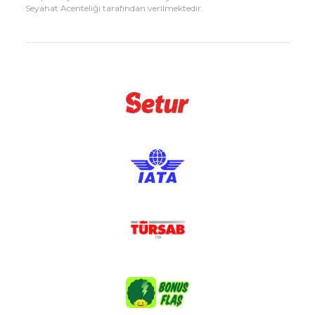
Seyahat Acenteliği tarafından verilmektedir.