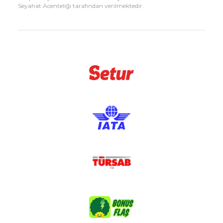
Seyahat Acenteliği tarafından verilmektedir.