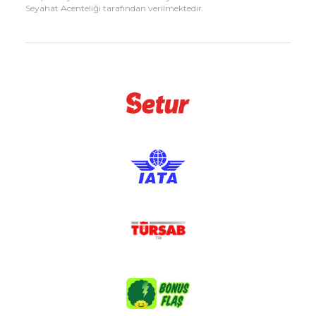
Seyahat Acenteliği tarafından verilmektedir.