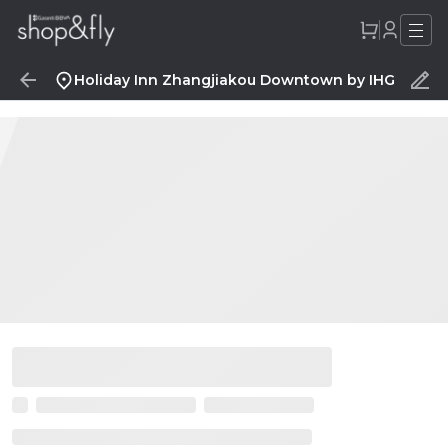
Holiday Inn Zhangjiakou Downtown by IHG