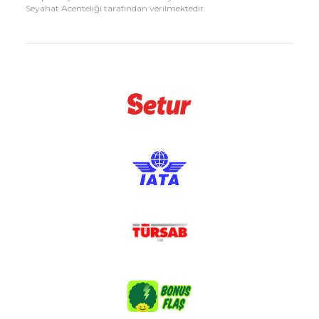
Seyahat Acenteliği tarafından verilmektedir.