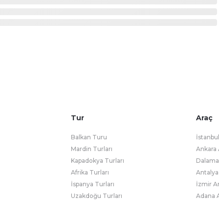
Tur
Araç
Balkan Turu
İstanbu
Mardin Turları
Ankara 
Kapadokya Turları
Dalaman
Afrika Turları
Antalya
İspanya Turları
İzmir A
Uzakdoğu Turları
Adana A