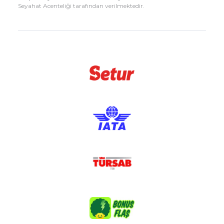
Seyahat Acenteliği tarafından verilmektedir.