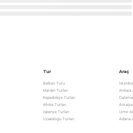
Tur
Araç
Balkan Turu
İstanbu
Mardin Turları
Ankara 
Kapadokya Turları
Dalaman
Afrika Turları
Antalya
İspanya Turları
İzmir A
Uzakdoğu Turları
Adana A