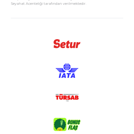
Seyahat Acenteliği tarafından verilmektedir.