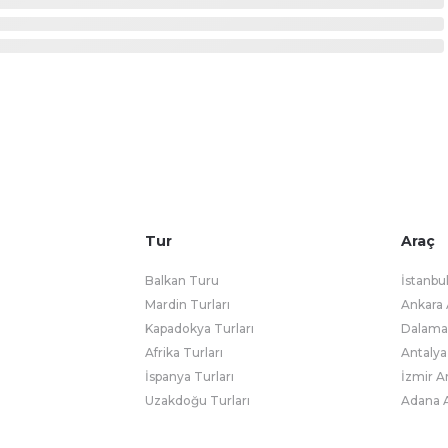
Tur
Araç
Balkan Turu
İstanbu
Mardin Turları
Ankara 
Kapadokya Turları
Dalaman
Afrika Turları
Antalya
İspanya Turları
İzmir A
Uzakdoğu Turları
Adana A