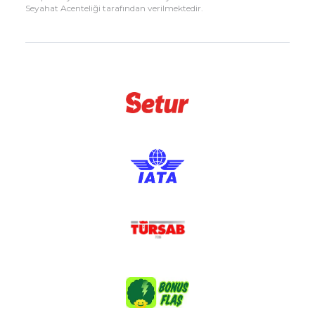
Seyahat Acenteliği tarafından verilmektedir.