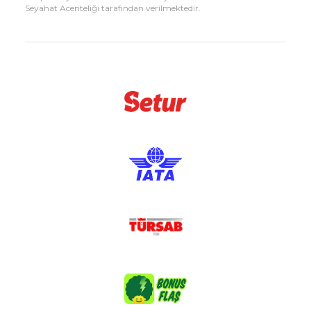
Seyahat Acenteliği tarafından verilmektedir.