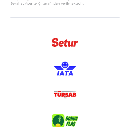
Seyahat Acenteliği tarafından verilmektedir.