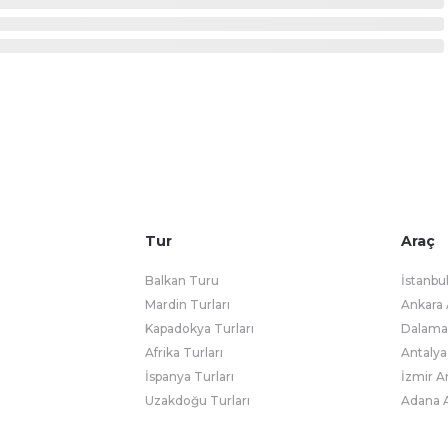
Tur
Araç
Balkan Turu
İstanbu
Mardin Turları
Ankara 
Kapadokya Turları
Dalaman
Afrika Turları
Antalya
İspanya Turları
İzmir A
Uzakdoğu Turları
Adana A