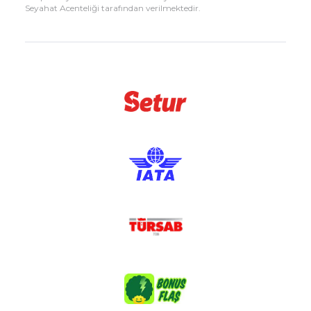
Seyahat Acenteliği tarafından verilmektedir.