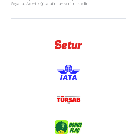
Seyahat Acenteliği tarafından verilmektedir.