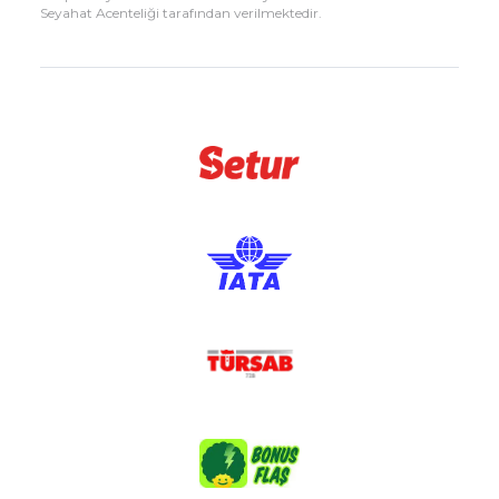
Seyahat Acenteliği tarafından verilmektedir.