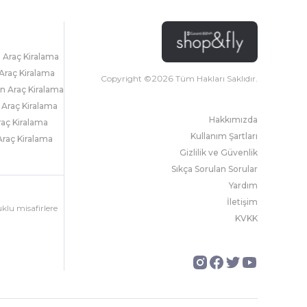
l Araç Kiralama
Araç Kiralama
Copyright ©
2026
Tüm Hakları Saklıdır.
 Araç Kiralama
 Araç Kiralama
Hakkımızda
raç Kiralama
Kullanım Şartları
raç Kiralama
Gizlilik ve Güvenlik
Sıkça Sorulan Sorular
Yardım
İletişim
uklu misafirlere
KVKK