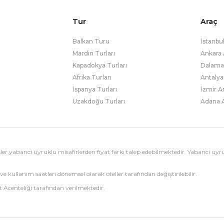
Tur
Araç
Balkan Turu
İstanbu
Mardin Turları
Ankara 
Kapadokya Turları
Dalaman
Afrika Turları
Antalya
İspanya Turları
İzmir A
Uzakdoğu Turları
Adana A
esisler yabancı uyruklu misafirlerden fiyat farkı talep edebilmektedir. Yabancı uyr
ve kullanım saatleri dönemsel olarak oteller tarafından değiştirilebilir.
 Acenteliği tarafından verilmektedir.