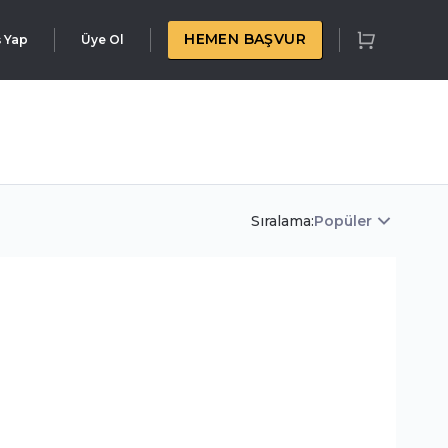
HEMEN BAŞVUR
ş Yap
Üye Ol
Sıralama:
Popüler