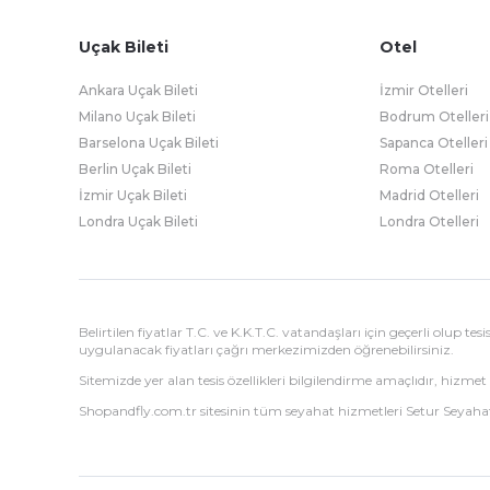
Uçak Bileti
Otel
Ankara Uçak Bileti
İzmir Otelleri
Milano Uçak Bileti
Bodrum Otelleri
Barselona Uçak Bileti
Sapanca Otelleri
Berlin Uçak Bileti
Roma Otelleri
İzmir Uçak Bileti
Madrid Otelleri
Londra Uçak Bileti
Londra Otelleri
Belirtilen fiyatlar T.C. ve K.K.T.C. vatandaşları için geçerli olup t
uygulanacak fiyatları çağrı merkezimizden öğrenebilirsiniz.
Sitemizde yer alan tesis özellikleri bilgilendirme amaçlıdır, hizmet 
Shopandfly.com.tr sitesinin tüm seyahat hizmetleri Setur Seyahat