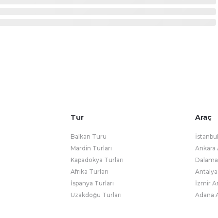
Tur
Araç
Balkan Turu
İstanbu
Mardin Turları
Ankara 
Kapadokya Turları
Dalaman
Afrika Turları
Antalya
İspanya Turları
İzmir A
Uzakdoğu Turları
Adana A