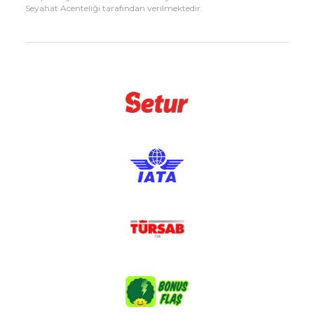
Seyahat Acenteliği tarafından verilmektedir.