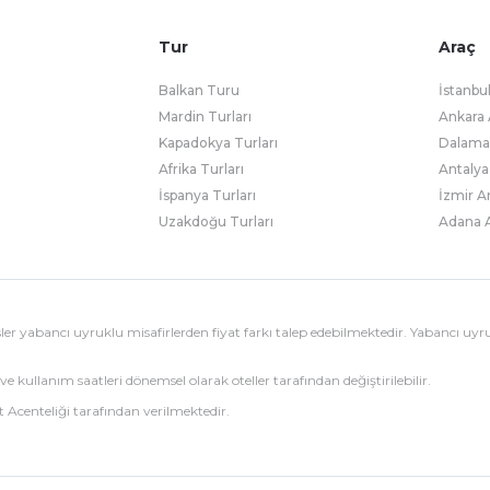
Tur
Araç
Balkan Turu
İstanbu
Mardin Turları
Ankara 
Kapadokya Turları
Dalaman
Afrika Turları
Antalya
İspanya Turları
İzmir A
Uzakdoğu Turları
Adana A
esisler yabancı uyruklu misafirlerden fiyat farkı talep edebilmektedir. Yabancı uyr
ve kullanım saatleri dönemsel olarak oteller tarafından değiştirilebilir.
 Acenteliği tarafından verilmektedir.