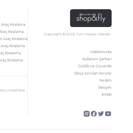
l Araç Kiralama
Araç Kiralama
Copyright ©
2026
Tüm Hakları Saklıdır.
 Araç Kiralama
 Araç Kiralama
Hakkımızda
raç Kiralama
Kullanım Şartları
raç Kiralama
Gizlilik ve Güvenlik
Sıkça Sorulan Sorular
Yardım
İletişim
uklu misafirlere
KVKK