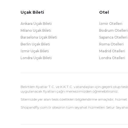
Uçak Bileti
Otel
Ankara Uçak Bileti
İzmir Otelleri
Milano Uçak Bileti
Bodrum Otelleri
Barselona Uçak Bileti
Sapanca Otelleri
Berlin Uçak Bileti
Roma Otelleri
İzmir Uçak Bileti
Madrid Otelleri
Londra Uçak Bileti
Londra Otelleri
Belirtilen fiyatlar T.C. ve K.K.T.C. vatandaşları için geçerli olup t
uygulanacak fiyatları çağrı merkezimizden öğrenebilirsiniz.
Sitemizde yer alan tesis özellikleri bilgilendirme amaçlıdır, hizmet 
Shopandfly.com.tr sitesinin tüm seyahat hizmetleri Setur Seyahat