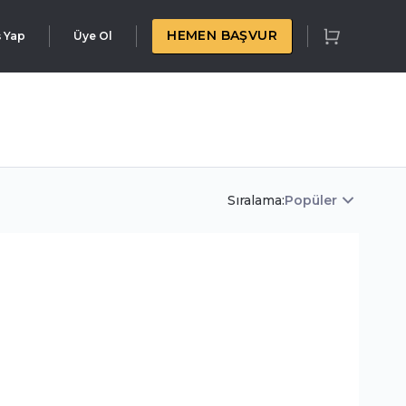
HEMEN BAŞVUR
ş Yap
Üye Ol
Sıralama:
Popüler